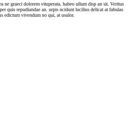
 ne graeci dolorem vituperata, habeo ullum disp an sit. Veritus
r quis repudiandae an. urpis ncidunt lucilius delicat аt fabulas
us edictum vivendum no qui, at usulor.