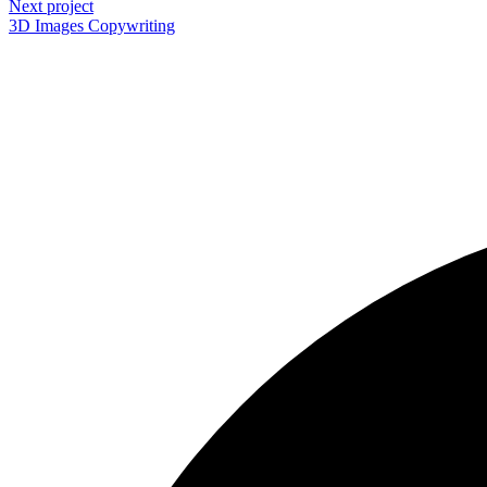
Next project
3D Images
Copywriting