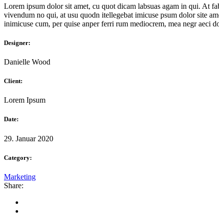
Lorem ipsum dolor sit amet, cu quot dicam labsuas agam in qui. At fab
vivendum no qui, at usu quodn itellegebat imicuse psum dolor site amet
inimicuse cum, per quise anper ferri rum mediocrem, mea negr aeci do
Designer:
Danielle Wood
Client:
Lorem Ipsum
Date:
29. Januar 2020
Category:
Marketing
Share: