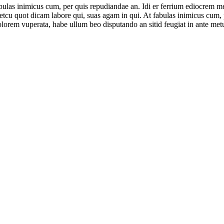
ulas inimicus cum, per quis repudiandae an. Idi er ferrium ediocrem mea
cu quot dicam labore qui, suas agam in qui. At fabulas inimicus cum, pe
lorem vuperata, habe ullum beo disputando an sitid feugiat in ante met