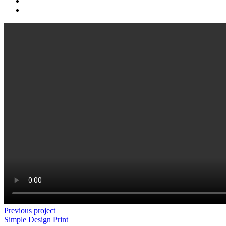
Previous project
Simple Design
Print