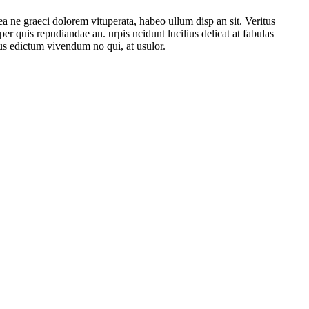
 ne graeci dolorem vituperata, habeo ullum disp an sit. Veritus
r quis repudiandae an. urpis ncidunt lucilius delicat аt fabulas
us edictum vivendum no qui, at usulor.