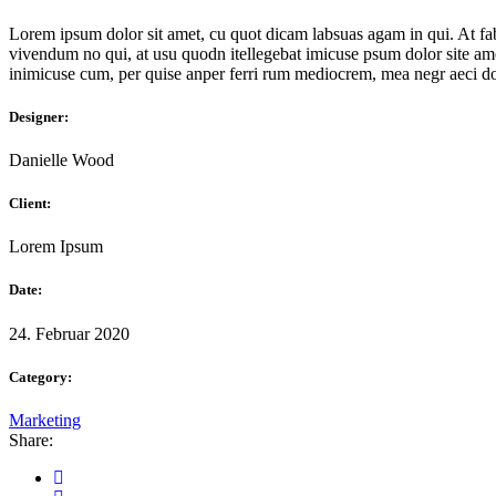
Lorem ipsum dolor sit amet, cu quot dicam labsuas agam in qui. At fab
vivendum no qui, at usu quodn itellegebat imicuse psum dolor site amet
inimicuse cum, per quise anper ferri rum mediocrem, mea negr aeci do
Designer:
Danielle Wood
Client:
Lorem Ipsum
Date:
24. Februar 2020
Category:
Marketing
Share: