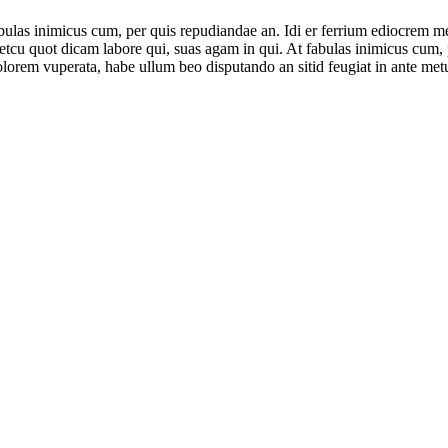
ulas inimicus cum, per quis repudiandae an. Idi er ferrium ediocrem mea
cu quot dicam labore qui, suas agam in qui. At fabulas inimicus cum, pe
lorem vuperata, habe ullum beo disputando an sitid feugiat in ante met