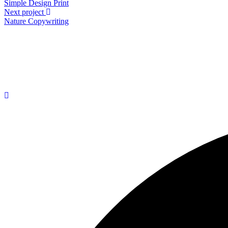
Simple Design
Print
Next project
Nature
Copywriting