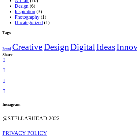
Art fair
(10)
Design
(6)
Inspiration
(3)
Photography
(1)
Uncategorized
(1)
Tags
Creative
Design
Digital
Ideas
Innov
Brand
Share
Instagram
@STELLARHEAD 2022
PRIVACY POLICY