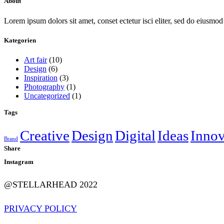
About
Lorem ipsum dolors sit amet, conset ectetur isci eliter, sed do eiusmod 
Kategorien
Art fair
(10)
Design
(6)
Inspiration
(3)
Photography
(1)
Uncategorized
(1)
Tags
Creative
Design
Digital
Ideas
Innov
Brand
Share
Instagram
@STELLARHEAD 2022
PRIVACY POLICY