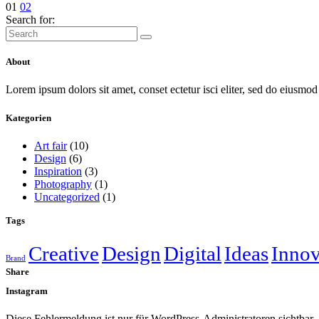
01
02
Search for:
About
Lorem ipsum dolors sit amet, conset ectetur isci eliter, sed do eiusmod 
Kategorien
Art fair
(10)
Design
(6)
Inspiration
(3)
Photography
(1)
Uncategorized
(1)
Tags
Creative
Design
Digital
Ideas
Innov
Brand
Share
Instagram
Diese Fehlermeldung ist nur für WordPress-Administratoren sichtbar