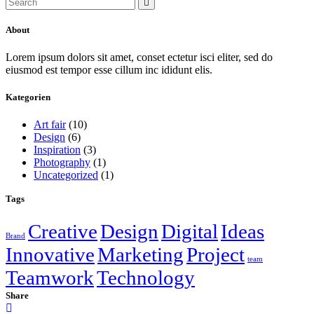
About
Lorem ipsum dolors sit amet, conset ectetur isci eliter, sed do
eiusmod est tempor esse cillum inc ididunt elis.
Kategorien
Art fair
(10)
Design
(6)
Inspiration
(3)
Photography
(1)
Uncategorized
(1)
Tags
Creative
Design
Digital
Ideas
Brand
Innovative
Marketing
Project
team
Teamwork
Technology
Share